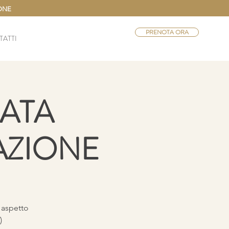
IONE
PRENOTA ORA
ATTI
RATA
AZIONE
 aspetto
)